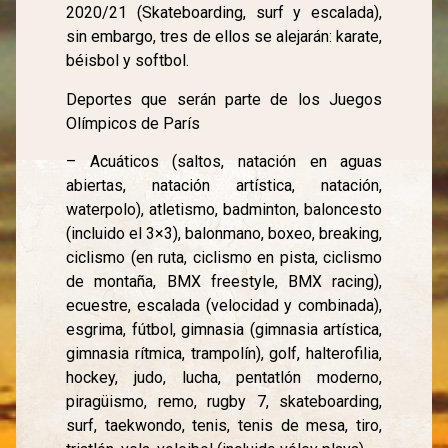
2020/21 (Skateboarding, surf y escalada),
sin embargo, tres de ellos se alejarán: karate,
béisbol y softbol.
Deportes que serán parte de los Juegos
Olímpicos de París
– Acuáticos (saltos, natación en aguas
abiertas, natación artística, natación,
waterpolo), atletismo, badminton, baloncesto
(incluido el 3×3), balonmano, boxeo, breaking,
ciclismo (en ruta, ciclismo en pista, ciclismo
de montaña, BMX freestyle, BMX racing),
ecuestre, escalada (velocidad y combinada),
esgrima, fútbol, gimnasia (gimnasia artística,
gimnasia rítmica, trampolín), golf, halterofilia,
hockey, judo, lucha, pentatlón moderno,
piragüismo, remo, rugby 7, skateboarding,
surf, taekwondo, tenis, tenis de mesa, tiro,