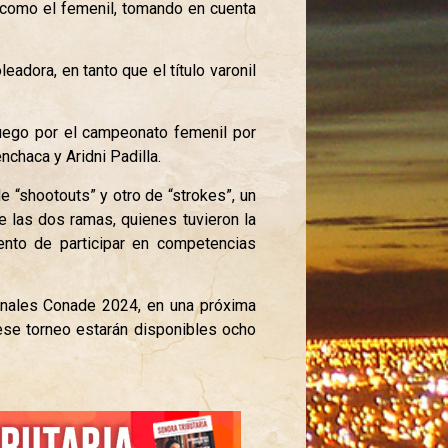
l como el femenil, tomando en cuenta
dora, en tanto que el título varonil
 juego por el campeonato femenil por
chaca y Aridni Padilla.
 “shootouts” y otro de “strokes”, un
e las dos ramas, quienes tuvieron la
ento de participar en competencias
ionales Conade 2024, en una próxima
 ese torneo estarán disponibles ocho