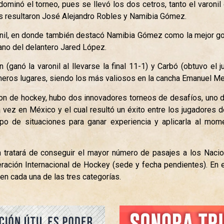
dominó el torneo, pues se llevó los dos cetros, tanto el varoni
s resultaron José Alejandro Robles y Namibia Gómez.
il, en donde también destacó Namibia Gómez como la mejor golea
ano del delantero Jared López.
(ganó la varonil al llevarse la final 11-1) y Carbó (obtuvo el
imeros lugares, siendo los más valiosos en la cancha Emanuel Men
n de hockey, hubo dos innovadores torneos de desafíos, uno de
vez en México y el cual resultó un éxito entre los jugadores d
po de situaciones para ganar experiencia y aplicarla al mom
ora tratará de conseguir el mayor número de pasajes a los Nac
eración Internacional de Hockey (sede y fecha pendientes). En
en cada una de las tres categorías.