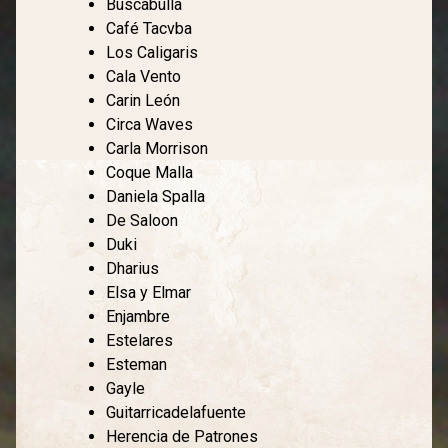
Buscabulla
Café Tacvba
Los Caligaris
Cala Vento
Carin León
Circa Waves
Carla Morrison
Coque Malla
Daniela Spalla
De Saloon
Duki
Dharius
Elsa y Elmar
Enjambre
Estelares
Esteman
Gayle
Guitarricadelafuente
Herencia de Patrones