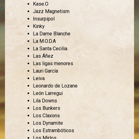
Kase.O
Jazz Magnetism
Insurpipol
Kinky
La Dame Blanche
La M.O.D.A
La Santa Cecilia
Las Áñez
Las ligas menores
Lauri García
Leiva
Leonardo de Lozane
León Larregui
Lila Downs
Los Bunkers
Los Claxons
Los Dynamite
Los Estrambóticos
Los Mirlos