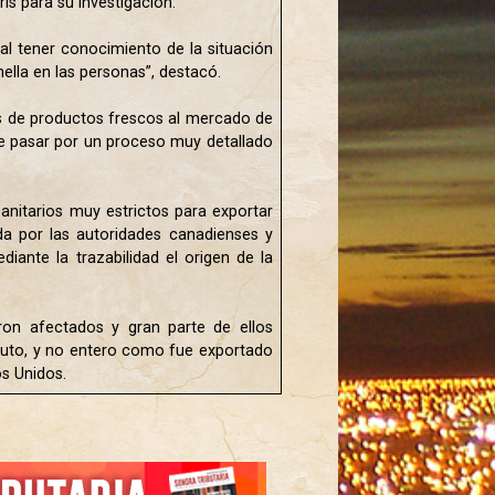
s para su investigación.
al tener conocimiento de la situación
lla en las personas”, destacó.
s de productos frescos al mercado de
 que pasar por un proceso muy detallado
anitarios muy estrictos para exportar
da por las autoridades canadienses y
iante la trazabilidad el origen de la
aron afectados y gran parte de ellos
fruto, y no entero como fue exportado
s Unidos.