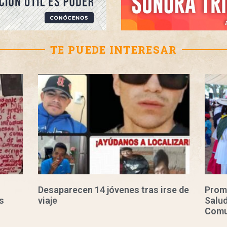
TE PUEDE INTERESAR
Desaparecen 14 jóvenes tras irse de
Prom
s
viaje
Salud
Comu