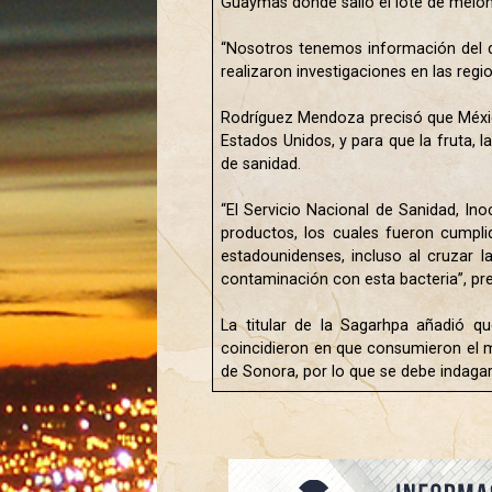
Guaymas donde salió el lote de meló
“Nosotros tenemos información del do
realizaron investigaciones en las re
Rodríguez Mendoza precisó que Méxic
Estados Unidos, y para que la fruta, l
de sanidad.
“El Servicio Nacional de Sanidad, In
productos, los cuales fueron cumpli
estadounidenses, incluso al cruzar l
contaminación con esta bacteria”, pre
La titular de la Sagarhpa añadió qu
coincidieron en que consumieron el m
de Sonora, por lo que se debe indaga