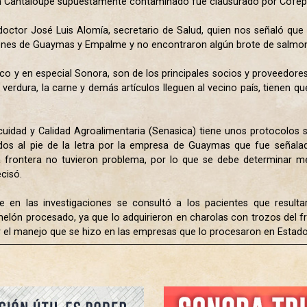
n Cantaloupe supuestamente contaminado fue clausurado por Cofepri
ctor José Luis Alomía, secretario de Salud, quien nos señaló que 
giones de Guaymas y Empalme y no encontraron algún brote de salmone
o y en especial Sonora, son de los principales socios y proveedore
a verdura, la carne y demás artículos lleguen al vecino país, tienen
ocuidad y Calidad Agroalimentaria (Senasica) tiene unos protocolos s
dos al pie de la letra por la empresa de Guaymas que fue señala
a frontera no tuvieron problema, por lo que se debe determinar med
cisó.
e en las investigaciones se consultó a los pacientes que result
elón procesado, ya que lo adquirieron en charolas con trozos del 
r el manejo que se hizo en las empresas que lo procesaron en Estado