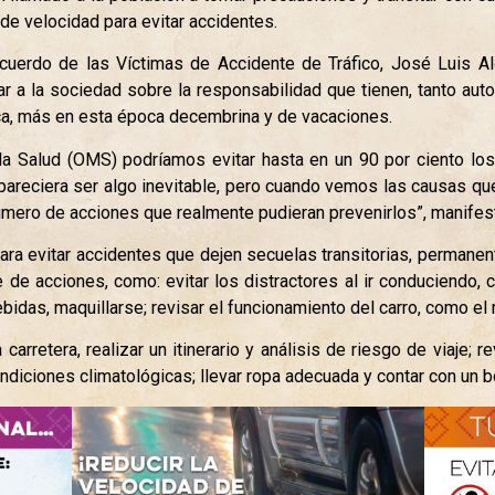
de velocidad para evitar accidentes.
uerdo de las Víctimas de Accidente de Tráfico, José Luis Al
ar a la sociedad sobre la responsabilidad que tienen, tanto autom
lica, más en esta época decembrina y de vacaciones.
la Salud (OMS) podríamos evitar hasta en un 90 por ciento lo
 pareciera ser algo inevitable, pero cuando vemos las causas 
mero de acciones que realmente pudieran prevenirlos”, manifes
para evitar accidentes que dejen secuelas transitorias, permanen
e de acciones, como: evitar los distractores al ir conduciendo, 
bidas, maquillarse; revisar el funcionamiento del carro, como el m
 carretera, realizar un itinerario y análisis de riesgo de viaje;
s condiciones climatológicas; llevar ropa adecuada y contar con un 