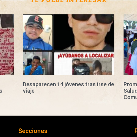
Desaparecen 14 jóvenes tras irse de
Prom
s
viaje
Salud
Comu
Secciones