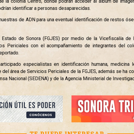
de la colonia Centro, donde podrán acceder al álbum de imáge
drían identificar a personas desaparecidas.
 muestras de ADN para una eventual identificación de restos ós
del Estado de Sonora (FGJES) por medio de la Vicefiscalía 
os Periciales con el acompañamiento de integrantes del co
eportado.
articipado especialistas en identificación humana, medicina 
e del área de Servicios Periciales de la FGJES, además se ha 
nsa Nacional (SEDENA) y de la Agencia Ministerial de Investigac
TE PUEDE INTERESAR