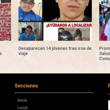
Desaparecen 14 jóvenes tras irse de
Prom
s
viaje
Salud
Comu
Secciones
Inicio
Local