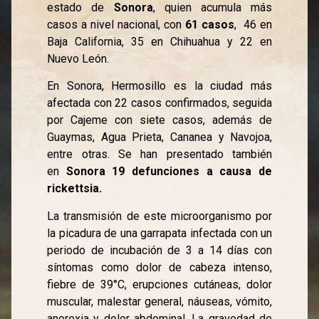
estado de
Sonora
, quien acumula más
casos a nivel nacional, con
61 casos
, 46 en
Baja California, 35 en Chihuahua y 22 en
Nuevo León.
En Sonora, Hermosillo es la ciudad más
afectada con 22 casos confirmados, seguida
por Cajeme con siete casos, además de
Guaymas, Agua Prieta, Cananea y Navojoa,
entre otras. Se han presentado también
en
Sonora 19 defunciones a causa de
rickettsia.
La transmisión de este microorganismo por
la picadura de una garrapata infectada con un
periodo de incubación de 3 a 14 días con
síntomas como dolor de cabeza intenso,
fiebre de 39°C, erupciones cutáneas, dolor
muscular, malestar general, náuseas, vómito,
anorexia y dolor abdominal. La gravedad de