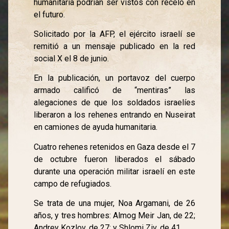
humanitaria podrían ser vistos con recelo en
el futuro.
Solicitado por la AFP, el ejército israelí se
remitió a un mensaje publicado en la red
social X el 8 de junio.
En la publicación, un portavoz del cuerpo
armado calificó de “mentiras” las
alegaciones de que los soldados israelíes
liberaron a los rehenes entrando en Nuseirat
en camiones de ayuda humanitaria.
Cuatro rehenes retenidos en Gaza desde el 7
de octubre fueron liberados el sábado
durante una operación militar israelí en este
campo de refugiados.
Se trata de una mujer, Noa Argamani, de 26
años, y tres hombres: Almog Meir Jan, de 22;
Andrey Kozlov, de 27; y Shlomi Ziv, de 41.