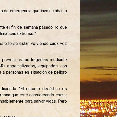
nes de emergencia que involucraban a
nte el fin de semana pasado, lo que
limáticas extremas.”
esierto se están volviendo cada vez
a prevenir estas tragedias mediante
R) especializados, equipados con
ir a personas en situación de peligro
 diciendo: “El entorno desértico es
rsona que esté considerando cruzar
nsablemente para salvar vidas. Pero