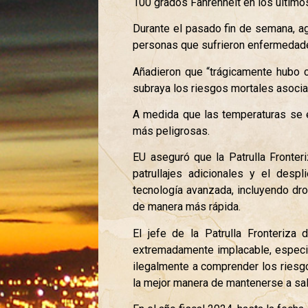
100 grados Fahrenheit en los últimos
Durante el pasado fin de semana, ag
personas que sufrieron enfermedades
Añadieron que “trágicamente hubo c
subraya los riesgos mortales asocia
A medida que las temperaturas se e
más peligrosas.
EU aseguró que la Patrulla Fronter
patrullajes adicionales y el de
tecnología avanzada, incluyendo dron
de manera más rápida.
El jefe de la Patrulla Fronteriza 
extremadamente implacable, especi
ilegalmente a comprender los riesg
la mejor manera de mantenerse a salv