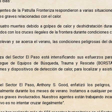
 días”.
entes de la Patrulla Fronteriza respondieron a varias situacio
 graves relacionadas con el calor.
uatro muertes debido a golpes de calor y deshidratación dura
dos con los cruces ilegales de la frontera durante condiciones c
levan y se acerca el verano, las condiciones peligrosas del d
iza del Sector El Paso está intensificando sus esfuerzos par
spliegue de Equipos de Búsqueda, Trauma y Rescate (BORSTA
es y dispositivos de detección de calor, para localizar y asist
del Sector El Paso, Anthony S. Good, enfatizó los peligros,
almente durante los meses de verano. Instamos a cualquier pe
os graves involucrados. Nuestros agentes están trabajando inca
o es no intentar cruzar ilegalmente”.