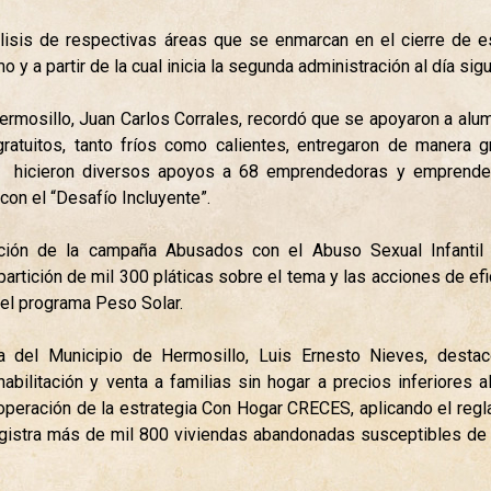
lisis de respectivas áreas que se enmarcan en el cierre de 
y a partir de la cual inicia la segunda administración al día sigu
rmosillo, Juan Carlos Corrales, recordó que se apoyaron a al
atuitos, tanto fríos como calientes, entregaron de manera gr
, hicieron diversos apoyos a 68 emprendedoras y emprende
on el “Desafío Incluyente”.
ión de la campaña Abusados con el Abuso Sexual Infantil 
mpartición de mil 300 pláticas sobre el tema y las acciones de ef
 el programa Peso Solar.
ria del Municipio de Hermosillo, Luis Ernesto Nieves, desta
habilitación y venta a familias sin hogar a precios inferiores
y operación de la estrategia Con Hogar CRECES, aplicando el re
egistra más de mil 800 viviendas abandonadas susceptibles de 