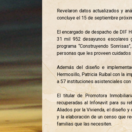
Revelaron datos actualizados y aná
concluye el 15 de septiembre próximo 
El encargado de despacho de DIF He
31 mil 952 desayunos escolares gr
programa “Construyendo Sonrisas”
personas que les proveen cuidados c
Además del diseño e implementac
Hermosillo, Patricia Ruibal con la i
a 57 instituciones asistenciales con
El titular de Promotora Inmobilia
recuperadas al Infonavit para su re
Aliados por la Vivienda, el diseño 
y la elaboración de un censo que r
familias que las necesiten.