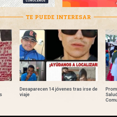
TE PUEDE INTERESAR
Desaparecen 14 jóvenes tras irse de
Prom
s
viaje
Salud
Comu