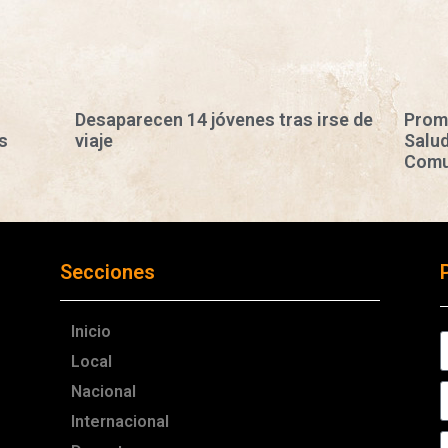
Desaparecen 14 jóvenes tras irse de
Prom
s
viaje
Salud
Comu
Secciones
Inicio
Local
Nacional
Internacional