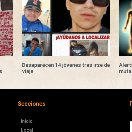
Desaparecen 14 jóvenes tras irse de
Alert
s
viaje
mutar
Secciones
Inicio
Local