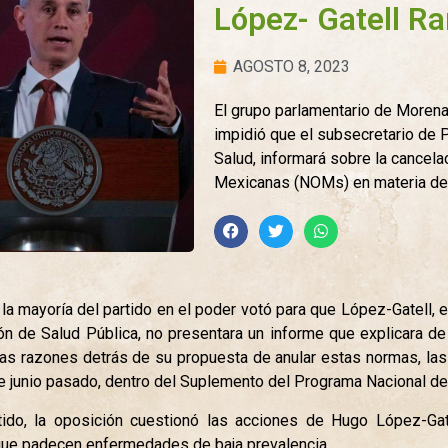
López- Gatell R
AGOSTO 8, 2023
El grupo parlamentario de Moren
impidió que el subsecretario de 
Salud, informará sobre la cancel
Mexicanas (NOMs) en materia de
 la mayoría del partido en el poder votó para que López-Gatell,
ón de Salud Pública, no presentara un informe que explicara 
a las razones detrás de su propuesta de anular estas normas, las
 de junio pasado, dentro del Suplemento del Programa Nacional de 
tido, la oposición cuestionó las acciones de Hugo López-Ga
que padecen enfermedades de baja prevalencia.