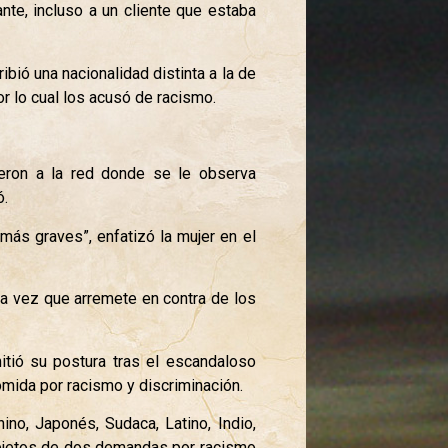
nte, incluso a un cliente que estaba
bió una nacionalidad distinta a la de
or lo cual los acusó de racismo.
eron a la red donde se le observa
ó.
más graves”, enfatizó la mujer en el
ra vez que arremete en contra de los
tió su postura tras el escandaloso
mida por racismo y discriminación.
no, Japonés, Sudaca, Latino, Indio,
objetos de dos demandas por racismo