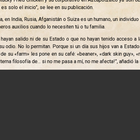
 es solo el inicio”, se lee en su publicación.
na, en India, Rusia, Afganistán o Suiza es un humano, un individ
ros auxilios cuando lo necesiten tú o tu familia.
hayan salido ni de su Estado o que no hayan tenido acceso a l
su odio. No lo permitan. Porque si un día sus hijos van a Estad
de su «farm» les pone en su café: «beaner», «dark skin guy», «me
terna filosofía de… si no me pasa a mí, no me afecta!”, añadió la 