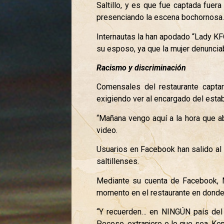
Saltillo, y es que fue captada fuer
presenciando la escena bochornosa
Internautas la han apodado “Lady KFC
su esposo, ya que la mujer denunciab
Racismo y discriminación
Comensales del restaurante capta
exigiendo ver al encargado del estab
“Mañana vengo aquí a la hora que ab
video.
Usuarios en Facebook han salido al 
saltillenses.
Mediante su cuenta de Facebook, M
momento en el restaurante en donde 
“Y recuerden… en NINGÚN país del m
Pecoso, extranjero o lo que sea, K