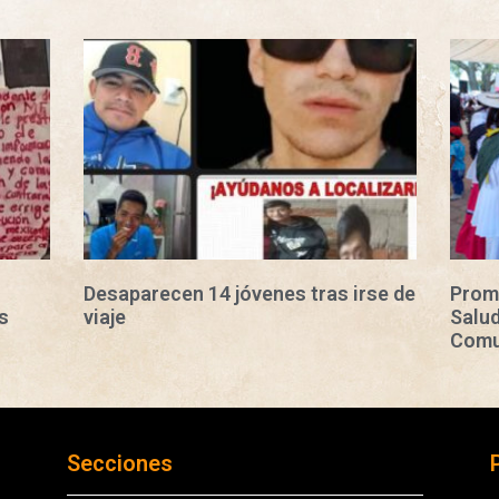
Desaparecen 14 jóvenes tras irse de
Prom
s
viaje
Salud
Comu
Secciones