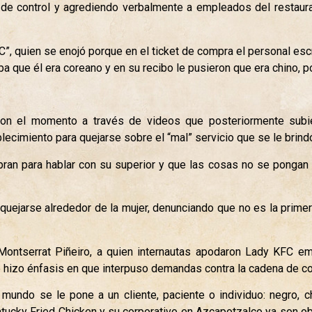
a de control y agrediendo verbalmente a empleados del restaura
.
”, quien se enojó porque en el ticket de compra el personal escri
a que él era coreano y en su recibo le pusieron que era chino, p
ron el momento a través de videos que posteriormente subi
lecimiento para quejarse sobre el “mal” servicio que se le brind
ran para hablar con su superior y que las cosas no se pongan 
quejarse alrededor de la mujer, denunciando que no es la prime
ontserrat Piñeiro, a quien internautas apodaron Lady KFC emi
hizo énfasis en que interpuso demandas contra la cadena de co
undo se le pone a un cliente, paciente o individuo: negro, chi
entucky Fried Chicken y su corporativo en Azcapotzalco ya son 