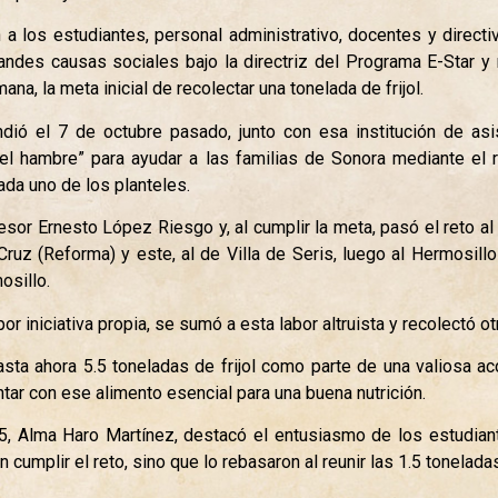
 a los estudiantes, personal administrativo, docentes y directi
andes causas sociales bajo la directriz del Programa E-Star y 
a, la meta inicial de recolectar una tonelada de frijol.
ió el 7 de octubre pasado, junto con esa institución de asi
a el hambre” para ayudar a las familias de Sonora mediante el 
cada uno de los planteles.
fesor Ernesto López Riesgo y, al cumplir la meta, pasó el reto al 
uz (Reforma) y este, al de Villa de Seris, luego al Hermosillo
osillo.
or iniciativa propia, se sumó a esta labor altruista y recolectó ot
sta ahora 5.5 toneladas de frijol como parte de una valiosa ac
tar con ese alimento esencial para una buena nutrición.
o 5, Alma Haro Martínez, destacó el entusiasmo de los estudi
 cumplir el reto, sino que lo rebasaron al reunir las 1.5 tonelad