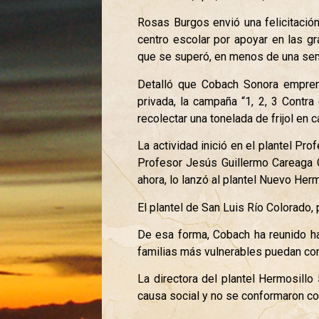
Rosas Burgos envió una felicitación
centro escolar por apoyar en las gr
que se superó, en menos de una seman
Detalló que Cobach Sonora emprend
privada, la campaña “1, 2, 3 Contr
recolectar una tonelada de frijol en 
La actividad inició en el plantel Pro
Profesor Jesús Guillermo Careaga Cr
ahora, lo lanzó al plantel Nuevo Herm
El plantel de San Luis Río Colorado, p
De esa forma, Cobach ha reunido ha
familias más vulnerables puedan con
La directora del plantel Hermosill
causa social y no se conformaron con