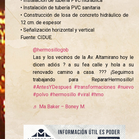
• Instalación de tubería PVC hidráulica
• Instalación de tubería PVC sanitaria
• Construcción de losa de concreto hidráulico de
12 cm. de espesor
• Señalización horizontal y vertical
Fuente: CIDUE.
@hermosillogob
Las y los vecinos de la Av. Altamirano hoy le
dicen adiós ? a su fea calle y hola a su
renovado camino a casa. ??? ¡Seguimos
trabajando para RepararHermosillo!
#AntesYDespues
#transformaciones
#nuevo
#polvo
#hermosillo
#viral
#hmo
♬ Ma Baker – Boney M.