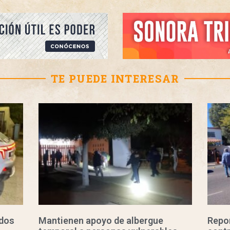
TE PUEDE INTERESAR
ados
Mantienen apoyo de albergue
Repor