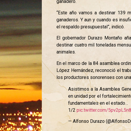
ganadero.
“Este año vamos a destinar 139 m
ganaderos. Y aun y cuando es insufic
el respaldo presupuestal”, indicó.
El gobernador Durazo Montaño aña
destinar cuatro mil toneladas mensu
animales.
En el marco de la 84 asamblea ordin
López Hernández, reconoció el trab
los productores sonorenses con una c
Asistimos a la Asamblea Gener
en unidad por el fortalecimien
fundamentales en el estado…
1/2
pic.twitter.com/5pv2pL5n
— Alfonso Durazo (@AlfonsoD