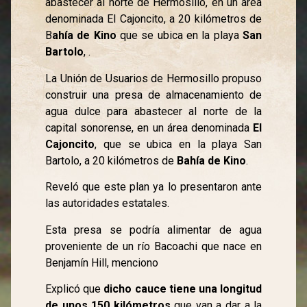
abastecer al norte de Hermosillo, en un área
denominada El Cajoncito, a 20 kilómetros de
B
ahía de Kino
que se ubica en la playa
San
Bartolo
, .
La Unión de Usuarios de Hermosillo propuso
construir una presa de almacenamiento de
agua dulce para abastecer al norte de la
capital sonorense, en un área denominada
El
Cajoncito
, que se ubica en la playa San
Bartolo, a 20 kilómetros de
Bahía de
Kino
.
Reveló que este plan ya lo presentaron ante
las autoridades estatales.
Esta presa se podría alimentar de agua
proveniente de un río Bacoachi que nace en
Benjamín Hill, menciono
Explicó que
dicho cauce tiene una longitud
de unos 150 kilómetros
que van a dar a la