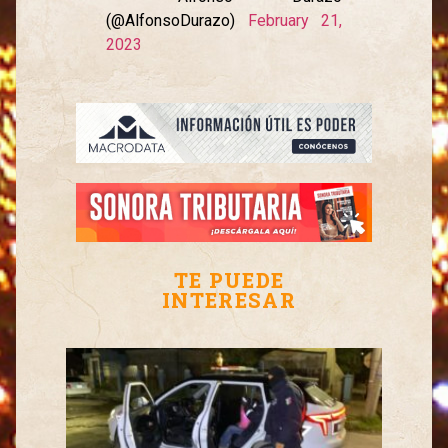
(@AlfonsoDurazo)
February 21,
2023
TE PUEDE
INTERESAR