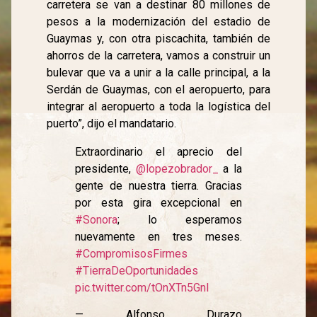
carretera se van a destinar 80 millones de
pesos a la modernización del estadio de
Guaymas y, con otra piscachita, también de
ahorros de la carretera, vamos a construir un
bulevar que va a unir a la calle principal, a la
Serdán de Guaymas, con el aeropuerto, para
integrar al aeropuerto a toda la logística del
puerto”, dijo el mandatario.
Extraordinario el aprecio del
presidente,
@lopezobrador_
a la
gente de nuestra tierra. Gracias
por esta gira excepcional en
#Sonora
; lo esperamos
nuevamente en tres meses.
#CompromisosFirmes
#TierraDeOportunidades
pic.twitter.com/tOnXTn5GnI
— Alfonso Durazo