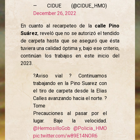
— CIDUE (@CIDUE_HMO)
December 26, 2022
En cuanto al recarpeteo de la
calle Pino
Suárez
, reveló que no se autorizó el tendido
de carpeta hasta que se aseguró que ésta
tuviera una calidad óptima y, bajo ese criterio,
continúan los trabajos en este inicio del
2023.
?Aviso vial ? Continuamos
trabajando en la Pino Suarez con
el tiro de carpeta desde la Elias
Calles avanzando hacia el norte. ?
Tome
Precauciones al pasar por el
lugar. Baje la velocidad.
@HermosilloGob
@Policia_HMO
pic.twitter.com/w89E14NOR6