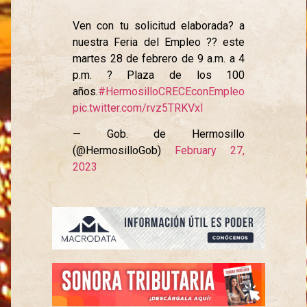
Ven con tu solicitud elaborada? a
nuestra Feria del Empleo ?? este
martes 28 de febrero de 9 a.m. a 4
p.m. ? Plaza de los 100
años.
#HermosilloCRECEconEmpleo
pic.twitter.com/rvz5TRKVxI
— Gob. de Hermosillo
(@HermosilloGob)
February 27,
2023