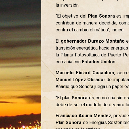
la inversión.
“El objetivo del
Plan Sonora
es imp
contribuir de manera decidida, com
contra el cambio climático”, indicó.
El
gobernador Durazo Montaño
ex
transición energética hacia energías 
la Planta Fotovoltaica de Puerto Peñ
cercanía con
Estados Unidos
.
Marcelo Ebrard
Casaubon
, secr
Manuel López Obrador
de impulsar
Añadió que Sonora juega un papel est
“El plan
Sonora
es como una síntes
debe de ser el modelo de desarrollo
Francisco Acuña Méndez
, presid
Plan
Sonora
de Energías Sostenible