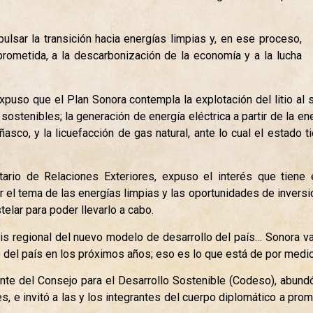
ulsar la transición hacia energías limpias y, en ese proceso,
prometida, a la descarbonización de la economía y a la lucha
puso que el Plan Sonora contempla la explotación del litio al s
sostenibles; la generación de energía eléctrica a partir de la ene
asco, y la licuefacción de gas natural, ante lo cual el estado t
etario de Relaciones Exteriores, expuso el interés que tiene
 el tema de las energías limpias y las oportunidades de inversió
elar para poder llevarlo a cabo.
is regional del nuevo modelo de desarrollo del país… Sonora va
 del país en los próximos años; eso es lo que está de por medio
ente del Consejo para el Desarrollo Sostenible (Codeso), abund
s, e invitó a las y los integrantes del cuerpo diplomático a pro